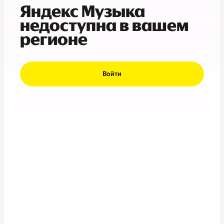
Яндекс Музыка
недоступна в вашем
регионе
Войти