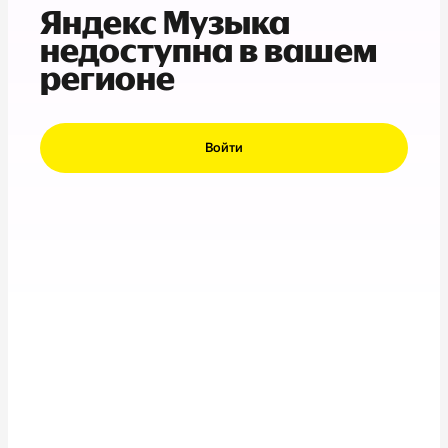
Яндекс Музыка
недоступна в вашем
регионе
Войти