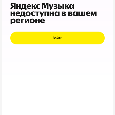
Яндекс Музыка
недоступна в вашем
регионе
Войти