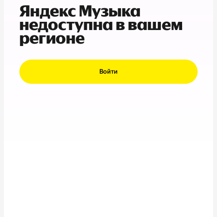
Яндекс Музыка
недоступна в вашем
регионе
Войти