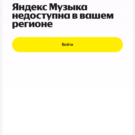
Яндекс Музыка
недоступна в вашем
регионе
Войти