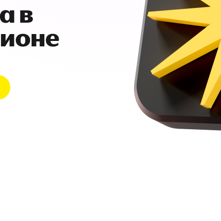
а в
гионе