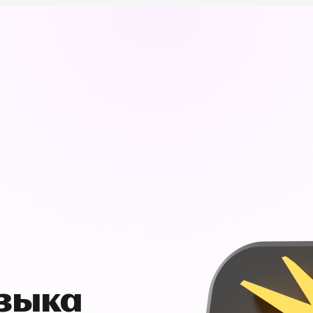
узыка