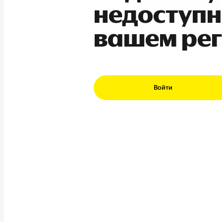
недоступн
вашем ре
Войти