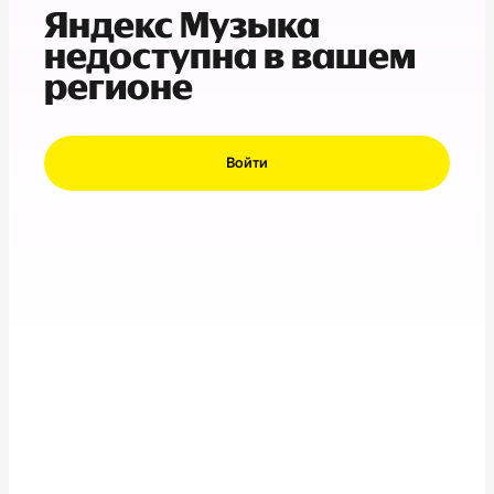
Яндекс Музыка
недоступна в вашем
регионе
Войти