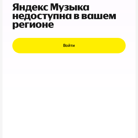
Яндекс Музыка
недоступна в вашем
регионе
Войти