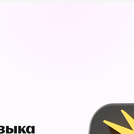
узыка