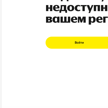
недоступн
вашем ре
Войти