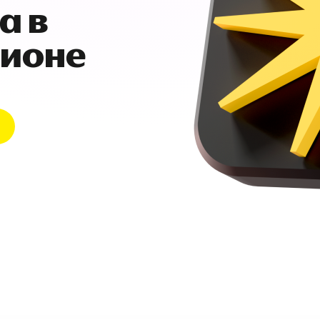
а в
гионе