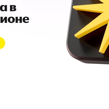
а в
гионе