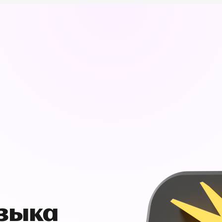
узыка