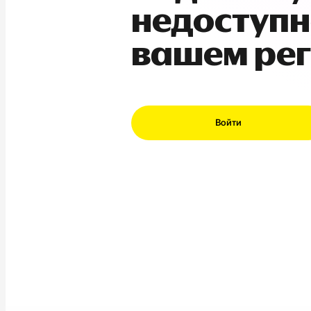
недоступн
вашем ре
Войти