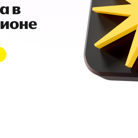
а в
гионе