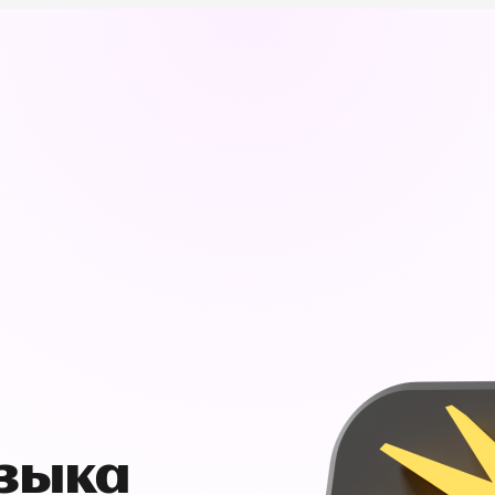
узыка