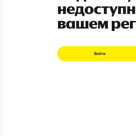
недоступн
вашем ре
Войти