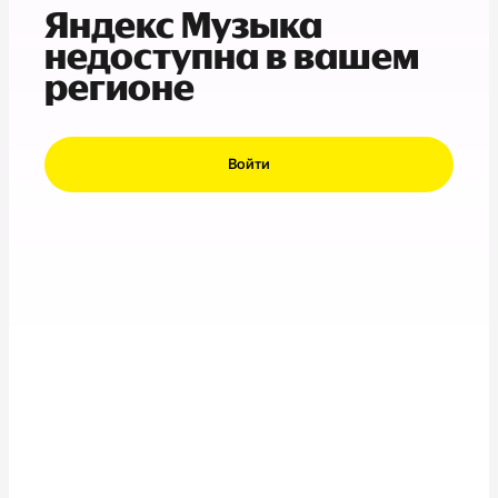
Яндекс Музыка
недоступна в вашем
регионе
Войти