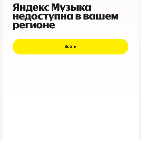
Яндекс Музыка
недоступна в вашем
регионе
Войти