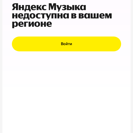
Яндекс Музыка
недоступна в вашем
регионе
Войти