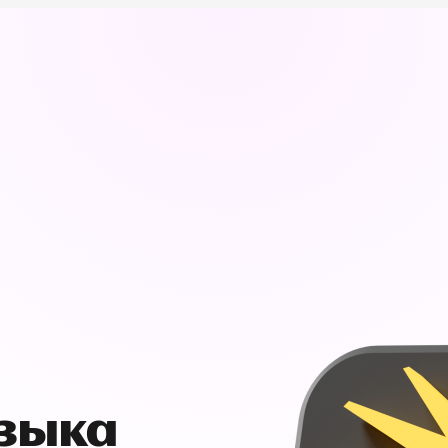
узыка