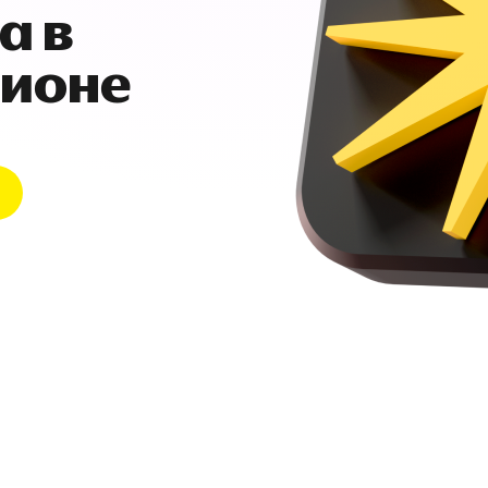
а в
гионе