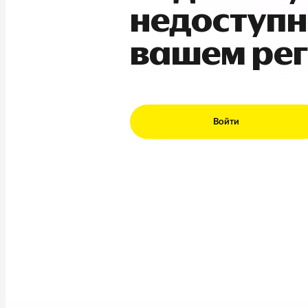
недоступн
вашем ре
Войти