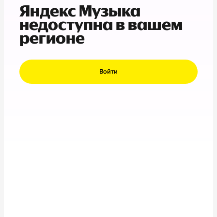
Яндекс Музыка
недоступна в вашем
регионе
Войти