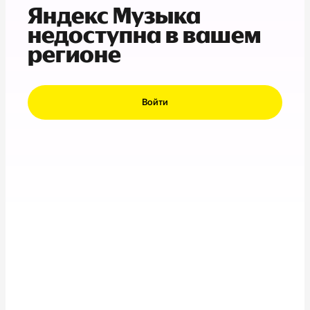
Яндекс Музыка
недоступна в вашем
регионе
Войти