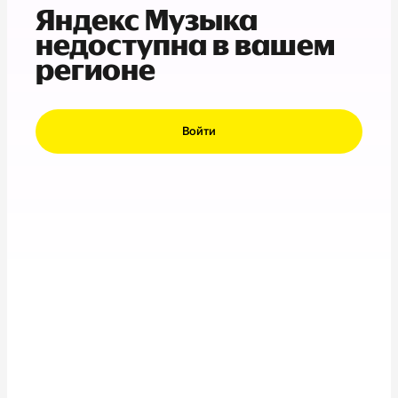
Яндекс Музыка
недоступна в вашем
регионе
Войти