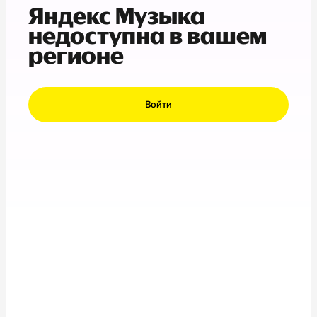
Яндекс Музыка
недоступна в вашем
регионе
Войти