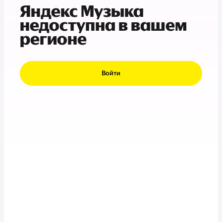
Яндекс Музыка
недоступна в вашем
регионе
Войти