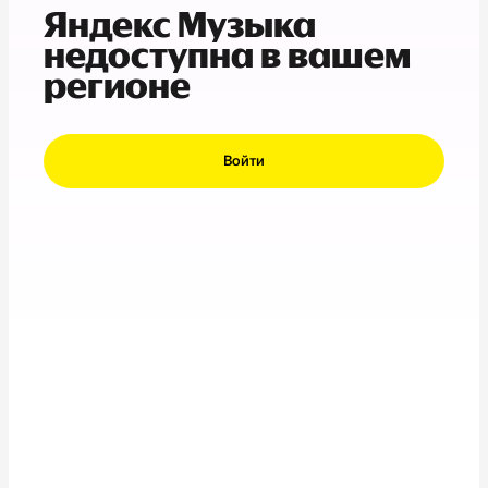
Яндекс Музыка
недоступна в вашем
регионе
Войти