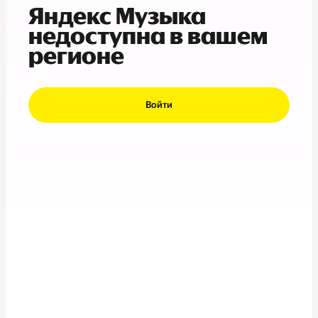
Яндекс Музыка
недоступна в вашем
регионе
Войти