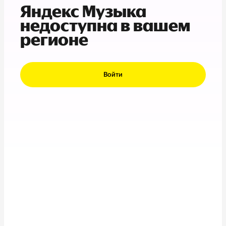
Яндекс Музыка
недоступна в вашем
регионе
Войти