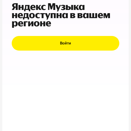
Яндекс Музыка
недоступна в вашем
регионе
Войти