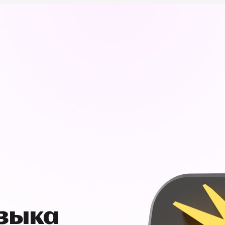
узыка