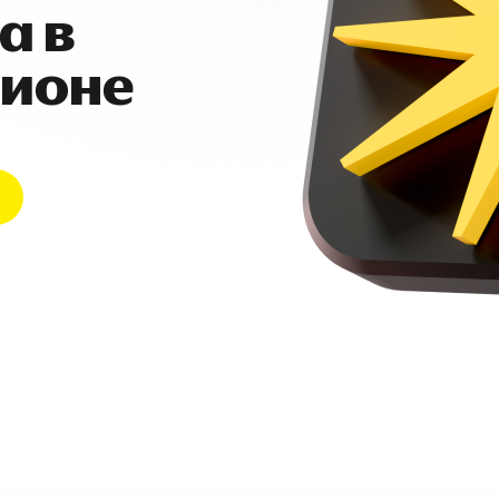
а в
гионе