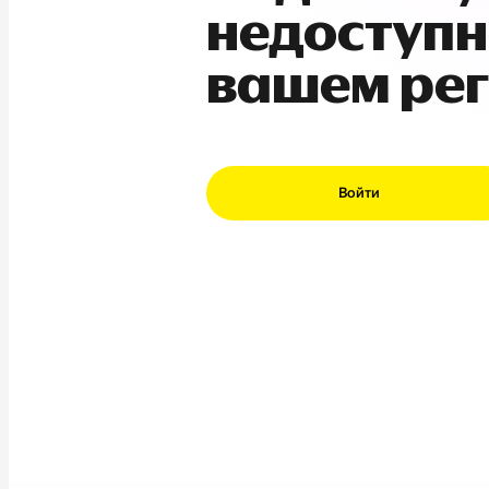
недоступн
вашем ре
Войти