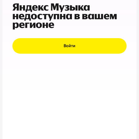
Яндекс Музыка
недоступна в вашем
регионе
Войти