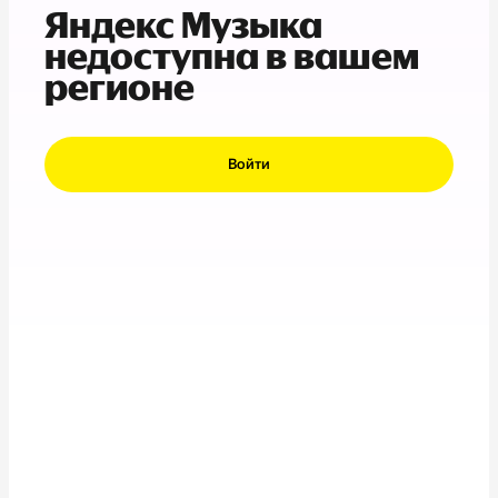
Яндекс Музыка
недоступна в вашем
регионе
Войти