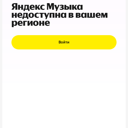
Яндекс Музыка
недоступна в вашем
регионе
Войти