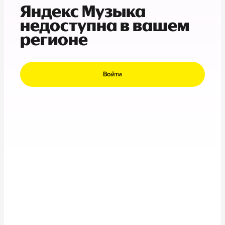
Яндекс Музыка
недоступна в вашем
регионе
Войти