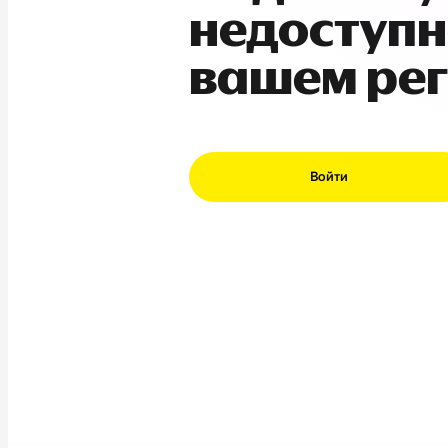
недоступн
вашем ре
Войти