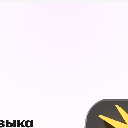
узыка