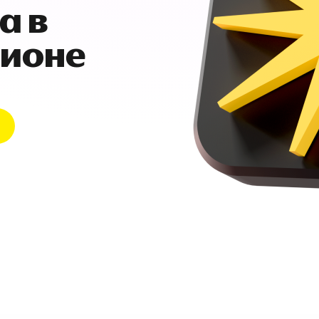
а в
гионе