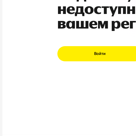
недоступн
вашем ре
Войти