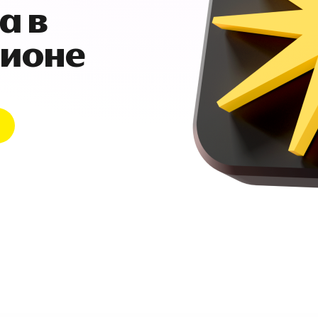
а в
гионе