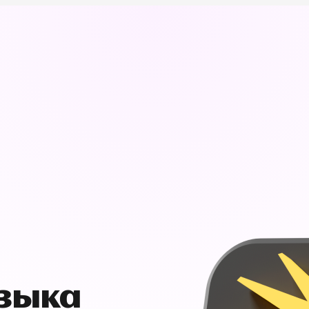
узыка