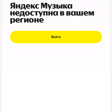
Яндекс Музыка
недоступна в вашем
регионе
Войти