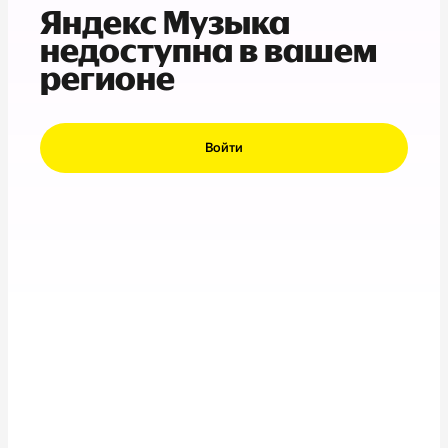
Яндекс Музыка
недоступна в вашем
регионе
Войти