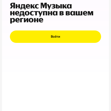
Яндекс Музыка
недоступна в вашем
регионе
Войти