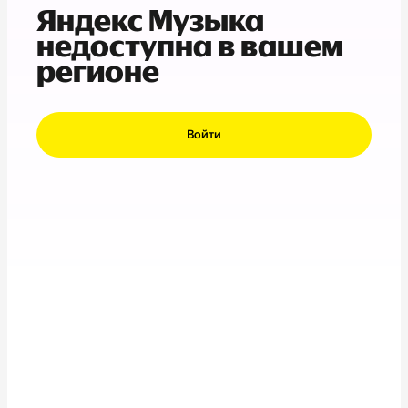
Яндекс Музыка
недоступна в вашем
регионе
Войти