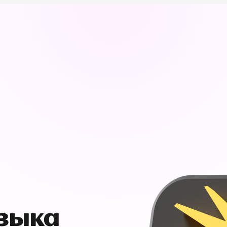
узыка