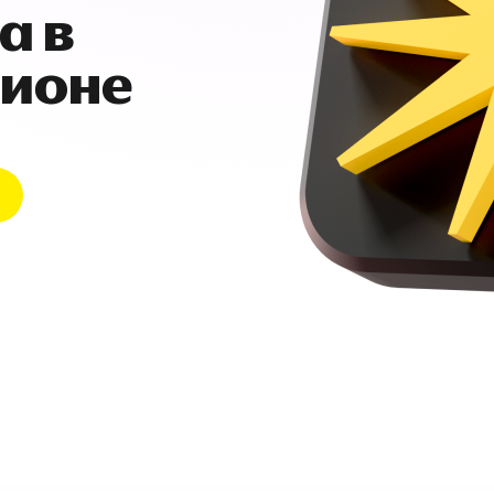
а в
гионе