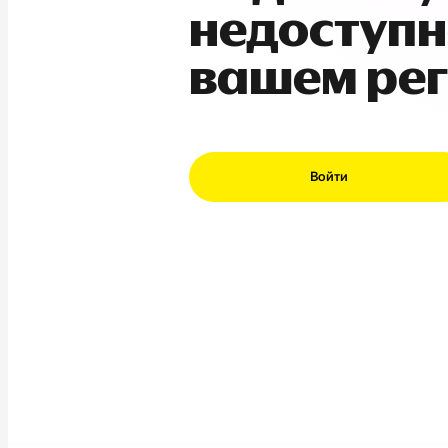
недоступн
вашем ре
Войти