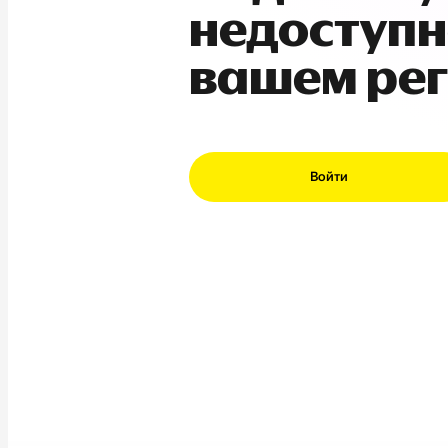
недоступн
вашем ре
Войти