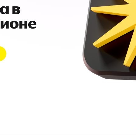
а в
гионе