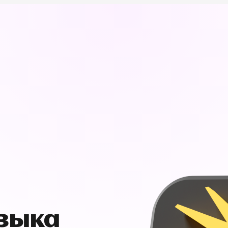
узыка