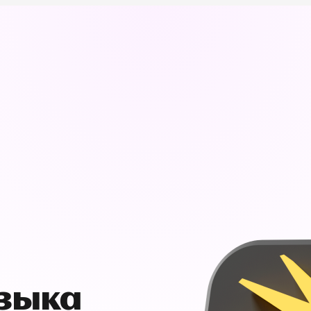
узыка