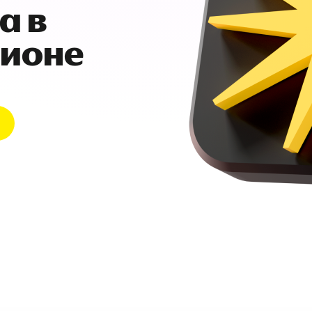
а в
гионе