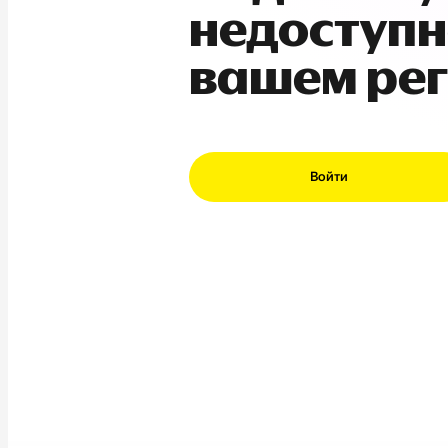
недоступн
вашем ре
Войти