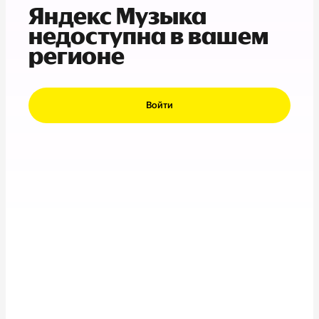
Яндекс Музыка
недоступна в вашем
регионе
Войти