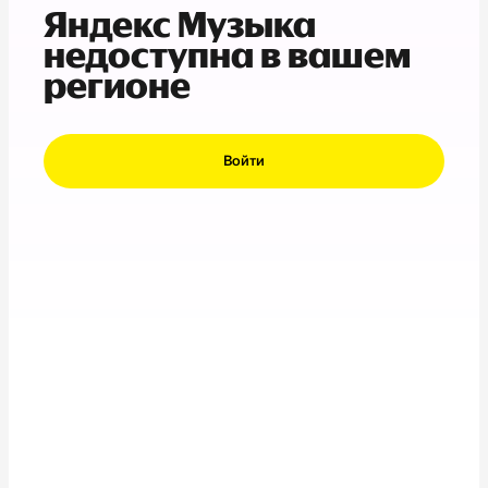
Яндекс Музыка
недоступна в вашем
регионе
Войти