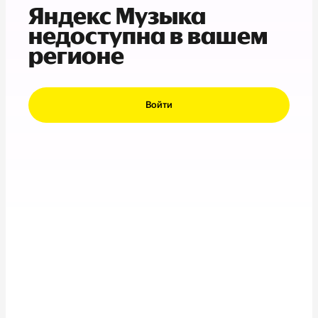
Яндекс Музыка
недоступна в вашем
регионе
Войти