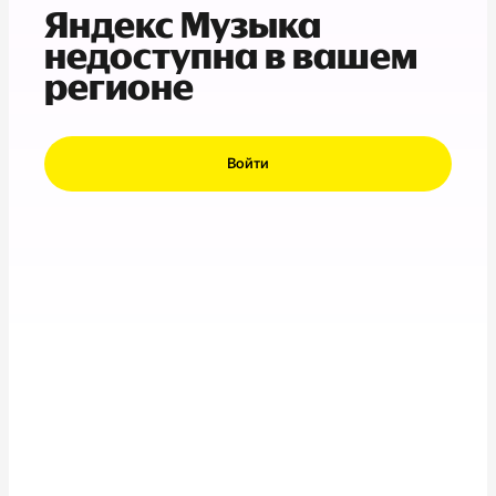
Яндекс Музыка
недоступна в вашем
регионе
Войти