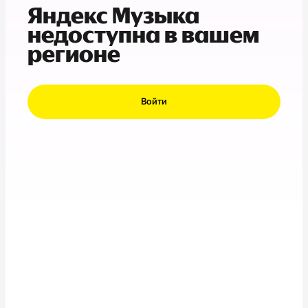
Яндекс Музыка
недоступна в вашем
регионе
Войти