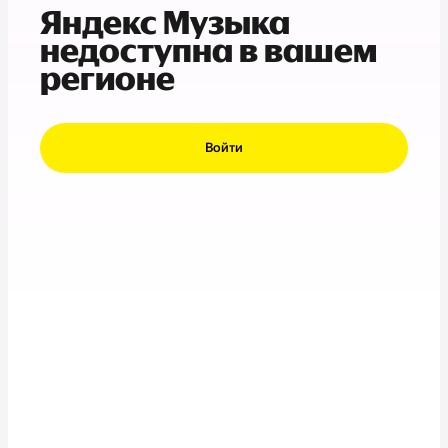
Яндекс Музыка
недоступна в вашем
регионе
Войти