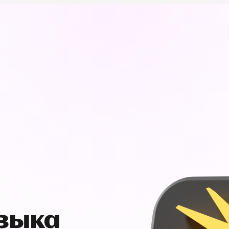
узыка