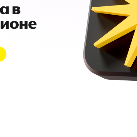
а в
гионе