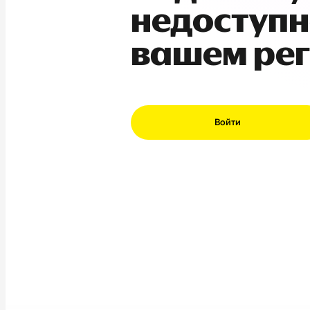
недоступн
вашем ре
Войти