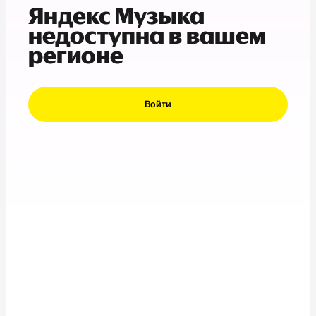
Яндекс Музыка
недоступна в вашем
регионе
Войти