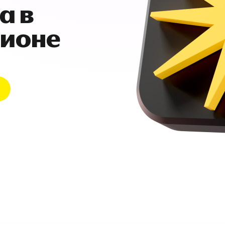
а в
гионе