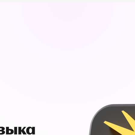
узыка