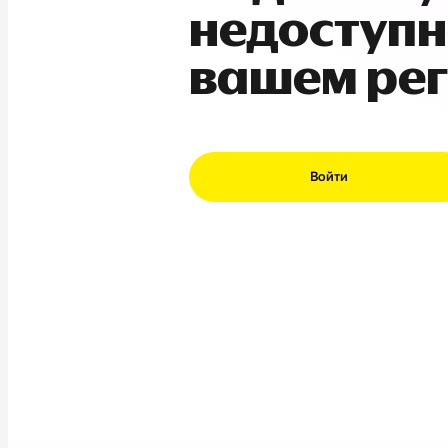
недоступн
вашем ре
Войти