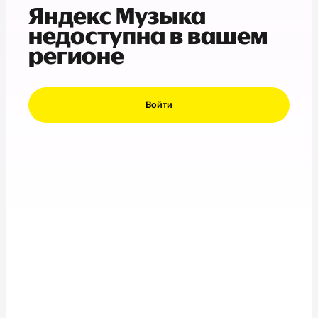
Яндекс Музыка
недоступна в вашем
регионе
Войти