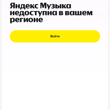
Яндекс Музыка
недоступна в вашем
регионе
Войти