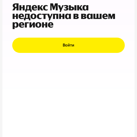
Яндекс Музыка
недоступна в вашем
регионе
Войти